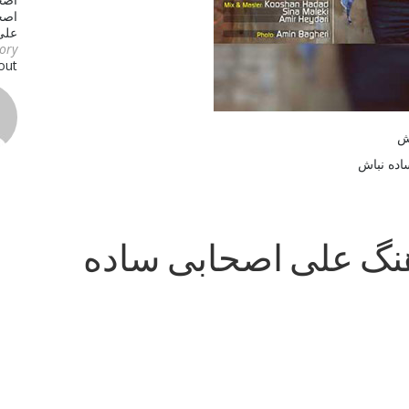
اصحا
علی
ry :
out
اش
آهنگ علی اصحابی ساده