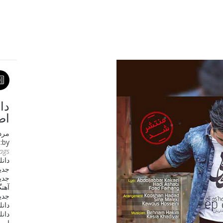
دا
اص
مرداد ۲۰
by:
ags :
دانل
جدی
جدید
آهن
جدی
دان
دان
اصحا